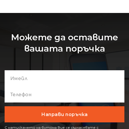
Можете да оставите
вашата поръчка
С натискането на бутона Вие се съгласявате с