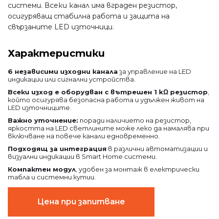
системи. Всеки канал има вграден резистор,
осигуряващ стабилна работа и защита на
свързаните LED източници.
Характеристики
6 независими изходни канала
за управление на LED
индикации или сигнални устройства.
Всеки изход е оборудван с вътрешен 1 kΩ резистор
,
който осигурява безопасна работа и удължен живот на
LED източниците.
Важно уточнение:
поради наличието на резистор,
яркостта на LED светлините може леко да намалява при
включване на повече канали едновременно.
Подходящ за интеграция
в различни автоматизации и
визуални индикации в Smart Home системи.
Компактен модул
, удобен за монтаж в електрически
табла и системни кутии.
Цена при запитване