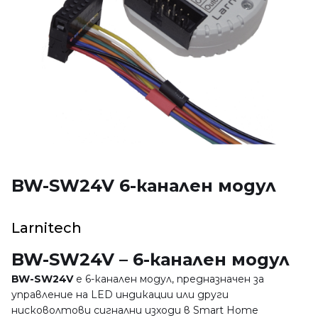
BW-SW24V 6-канален модул
Larnitech
BW-SW24V – 6-канален модул
BW-SW24V
е 6-канален модул, предназначен за
управление на LED индикации или други
нисковолтови сигнални изходи в Smart Home