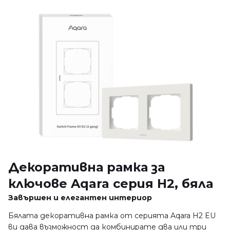
Декоративна рамка за
ключове Aqara серия H2, бяла
Завършен и елегантен интериор
Бялата декоративна рамка от серията Aqara H2 EU
ви дава възможност да комбинирате два или три