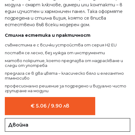
модула – смарт ключове, димери или контакти – в
един изчистен и хармоничен панел. Така оформяте
подредена и стилна визия, която се вписва
естествено във всеки модерен дом.
Стилна естетика и практичност
съвместима е с всички устройства от серия H2 EU
поставя се лесно, без нужда от инструменти
матово покритие, което предпазва от надраскване и
следи от употреба
предлага се в два цвята – класическо бяло и елегантно
тъмносиво
професионално решение за подредено и визуално чисто
групиране на модули
€ 5.06 / 9.90 лв
Двойна