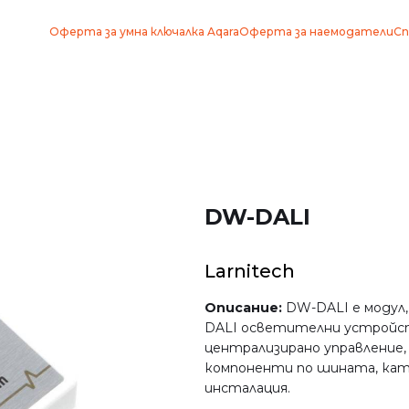
Оферта за умна ключалка Aqara
Оферта за наемодатели
Сп
DW-DALI
Larnitech
Описание:
DW-DALI е модул,
DALI осветителни устройст
централизирано управление,
компоненти по шината, като
инсталация.