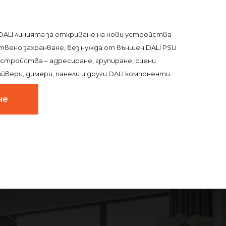
DALI линията за откриване на нови устройства
твено захранване, без нужда от външен DALI PSU
устройства – адресиране, групиране, сцени
йвери, димери, панели и други DALI компоненти
не