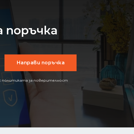
 поръчка
е с политиката за поверителност