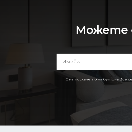
Можете 
С натискането на бутона Вие се