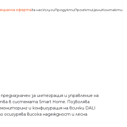
ециална оферта
За нас
Услуги
Продукти
Проекти
Цени
Контакти
 предназначен за интеграция и управление на
ва в системата Smart Home. Позволява
 мониторинг и конфигурация на всички DALI
 осигурява висока надеждност и лесна