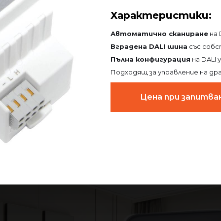
Характеристики:
Автоматично сканиране
на 
Вградена DALI шина
със собс
Пълна конфигурация
на DALI 
Подходящ за управление на дра
Цена при запитва