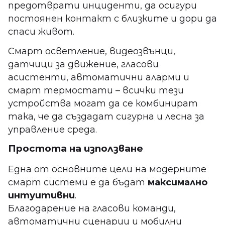
предотврати инциденти, да осигури
постоянен контакт с близките и дори да
спаси живот.
Смарт осветление, видеозвънци,
датчици за движение, гласови
асистенти, автоматични аларми и
смарт термостати – всички тези
устройства могат да се комбинират
така, че да създадат сигурна и лесна за
управление среда.
Простота на използване
Една от основните цели на модерните
смарт системи е да бъдат
максимално
интуитивни
.
Благодарение на гласови команди,
автоматични сценарии и мобилни