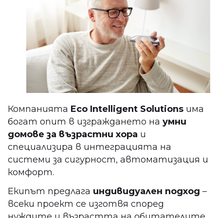
Компанията
Eco Intelligent Solutions
има
богат опит в изграждането на
умни
домове за възрастни хора
и
специализира в интеграцията на
системи за сигурност, автоматизация и
комфорт.
Екипът предлага
индивидуален подход
–
всеки проект се изготвя според
нуждите и възрастта на обитателите,