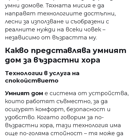
умни домове. Тяхната мисия е да
направят технологиите достъпни,
лесни за използване и съобразени с
реалните нужди на всеки човек –
независимо от възрастта му.
Какво представлява умният
дом за възрастни хора
Технологии в услуга на
спокойствието
Умният дом
е система от устройства,
които работят съвместно, за да
осигурят комфорт, безопасност и
удобство. Когато говорим за по-
възрастни хора, тази технология има
още по-голяма стойност – тя може да