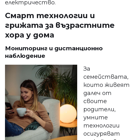
електричество.
Смарт технологии и
грижата за възрастните
хора у дома
Мониторинг и дистанционно
наблюдение
За
семействата,
които живеят
далеч от
своите
родители,
умните
технологии
осигуряват