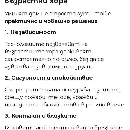
възрастни хора
Умният дом не е просто лукс – той е
практично и човешко решение
.
1. Независимост
Технологиите позволяват на
възрастните хора да живеят
самостоятелно по-дълго, без да се
чувстват зависими от други.
2. Сигурност и спокойствие
Смарт решенията осигуряват защита
срещу пожари, течове, кражби и
инциденти – всичко това в реално време.
3. Контакт с близките
Гласовите асистенти и видео връзките