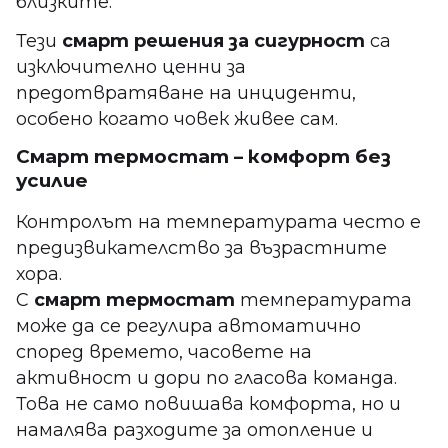
близките.
Тези
смарт решения за сигурност
са
изключително ценни за
предотвратяване на инциденти,
особено когато човек живее сам.
Смарт термостат – комфорт без
усилие
Контролът на температурата често е
предизвикателство за възрастните
хора.
С
смарт термостат
температурата
може да се регулира автоматично
според времето, часовете на
активност и дори по гласова команда.
Това не само повишава комфорта, но и
намалява разходите за отопление и