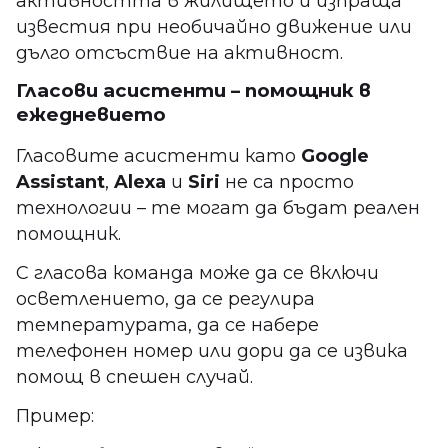
активността в жилището и изпраща
известия при необичайно движение или
дълго отсъствие на активност.
Гласови асистенти – помощник в
ежедневието
Гласовите асистенти като
Google
Assistant
,
Alexa
и
Siri
не са просто
технологии – те могат да бъдат реален
помощник.
С гласова команда може да се включи
осветлението, да се регулира
температурата, да се набере
телефонен номер или дори да се извика
помощ в спешен случай.
Пример: