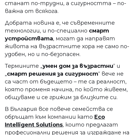
станат по-трудни, а сигурността – по-
важна от всякога.
Добрата новина е, че съвременните
технологии, и по-специално
смарт
устройствата
, могат да направят
живота на възрастните хора не само по-
удобен, но и по-безопасен.
Термините „
умен дом за възрастни
“ и
„
смарт решения за сигурност
“ вече не
са част от бъдещето – те са реалност,
която променя начина, по който живеем,
общуваме и се грижим за близките си.
В България все повече семейства се
обръщат към компании като
Eco
Intelligent Solutions
, които предлагат
професионални решения за изграждане на