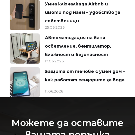
Умна ключалка за Airbnb и
имоти под наем – удобство за
собственици
25.06.2026
Автоматизация на баня –
осветление, вентилатор,
влажност и безопасност
17.06.2026
Защита от течове с умен дом –
как работят сензорите за вода
11.06.2026
Можете да оставите
вашата поръчка