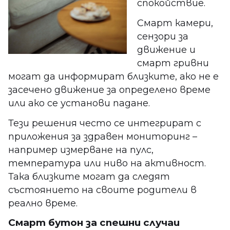
спокойствие.
Смарт камери,
сензори за
движение и
смарт гривни
могат да информират близките, ако не е
засечено движение за определено време
или ако се установи падане.
Тези решения често се интегрират с
приложения за здравен мониторинг –
например измерване на пулс,
температура или ниво на активност.
Така близките могат да следят
състоянието на своите родители в
реално време.
Смарт бутон за спешни случаи