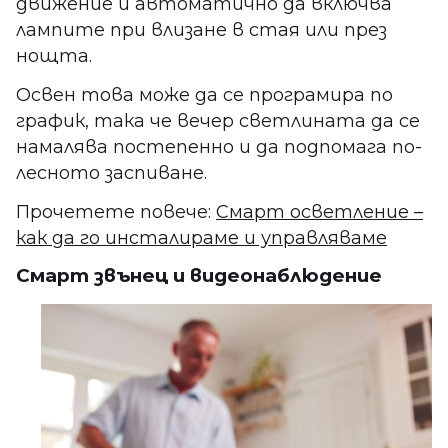
движение и автоматично да включва
лампите при влизане в стая или през
нощта.
Освен това може да се програмира по
график, така че вечер светлината да се
намалява постепенно и да подпомага по-
лесното заспиване.
Прочетете повече:
Смарт осветление –
как да го инсталираме и управляваме
Смарт звънец и видеонаблюдение