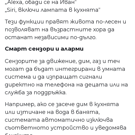
„Alexa, обади се на Иван“
„Siri, включи лампата в кухнята“
Тези функции правят живота по-лесен и
позволяват на възрастните хора да
останат независими по-дълго.
Смарт сензори и аларми
Сензорите за движение, дим, газ и теч
могат да бъдат интегрирани в умната
система и да изпращат сигнали
директно на телефона на децата или на
служба за поддръжка.
Например, ако се засече дим в кухнята
или изтичане на вода в банята,
системата автоматично изключва
съответното устройство и уведомява