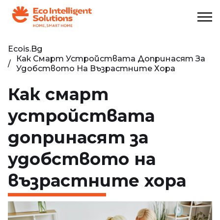
Ecois.bg
Как Смарт Устройствата Допринасят За
Удобството На Възрастните Хора
Как смарт
устройствата
допринасят за
удобството на
възрастните хора