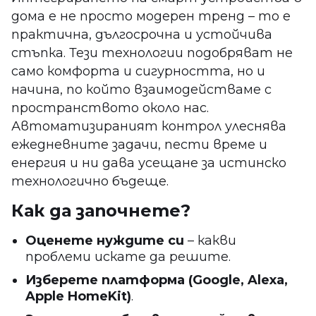
дома е не просто модерен тренд – то е
практична, дългосрочна и устойчива
стъпка. Тези технологии подобряват не
само комфорта и сигурността, но и
начина, по който взаимодействаме с
пространството около нас.
Автоматизираният контрол улеснява
ежедневните задачи, пести време и
енергия и ни дава усещане за истинско
технологично бъдеще.
Как да започнете?
Оценете нуждите си
– какви
проблеми искате да решите.
Изберете платформа (Google, Alexa,
Apple HomeKit)
.