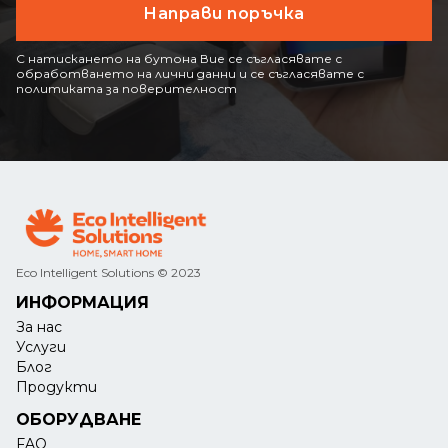
С натискането на бутона Вие се съгласявате с
обработването на лични данни и се съгласявате с
политиката за поверителност
Eco Intelligent Solutions © 2023
ИНФОРМАЦИЯ
За нас
Услуги
Блог
Продукти
ОБОРУДВАНЕ
FAQ