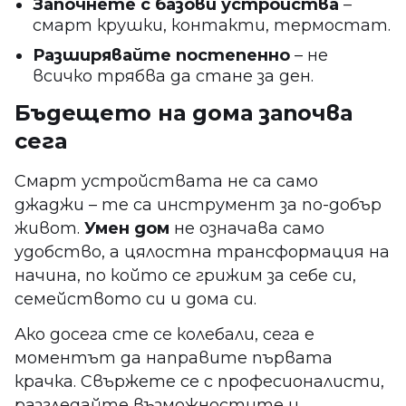
Започнете с базови устройства
–
смарт крушки, контакти, термостат.
Разширявайте постепенно
– не
всичко трябва да стане за ден.
Бъдещето на дома започва
сега
Смарт устройствата не са само
джаджи – те са инструмент за по-добър
живот.
Умен дом
не означава само
удобство, а цялостна трансформация на
начина, по който се грижим за себе си,
семейството си и дома си.
Ако досега сте се колебали, сега е
моментът да направите първата
крачка. Свържете се с професионалисти,
разгледайте възможностите и