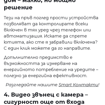
дом – малко, но мощно
решение
Тези на пръв поглед прости устройства
позволяват да контролирате всеки
включен в тях уред чрез телефон или
автоматизация. Искате да спрете
ютията, ако сте я забравили включена?
С един клик можете да го направите.
Допълнително предимство е
възможността за измерване на
енергийното потребление на уредите –
полезно за енергийна ефективност.
Разгледайте нашите
Smart Контакти
!
4. Видео звънец с камера –
сигурност още от входа