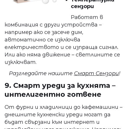
сензори
Работят в
комбинация с други устройства –
например ако се засече дим,
автоматично се изключва
електричеството и се изпраща сигнал.
Или ако няма движение – светлините се
изключват.
Разгледайте нашите
Смарт Сензори
!
9. Смарт уреди за кухнята –
интелигентно готвене
От фурни и хладилници до кафемашини –
днешните кухненски уреди могат да
бъдат свързани към интернет и