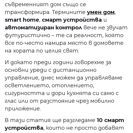
съвременният дом също се
трансформира. Термините
умен дом
,
smart home
,
смарт устройства
и
автоматизиран контрол
вече не звучат
футуристично – те са реалност, която
все по-често намира място в домовете
на хората по целия свят.
И докато преди години говорехме за
основни уреди с дистанционно
управление, днес можем да управляваме
осветлението, отоплението,
сигурността и дори кухнята си само с
глас или от разстояние чрез мобилно
приложение.
В тази статия ще разгледаме
10 смарт
устройства
, които не просто добавят