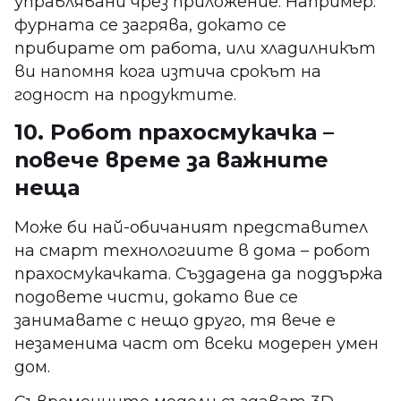
управлявани чрез приложение. Например:
фурната се загрява, докато се
прибирате от работа, или хладилникът
ви напомня кога изтича срокът на
годност на продуктите.
10. Робот прахосмукачка –
повече време за важните
неща
Може би най-обичаният представител
на смарт технологиите в дома – робот
прахосмукачката. Създадена да поддържа
подовете чисти, докато вие се
занимавате с нещо друго, тя вече е
незаменима част от всеки модерен умен
дом.