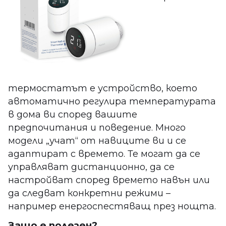
термостатът е устройство, което
автоматично регулира температурата
в дома ви според вашите
предпочитания и поведение. Много
модели „учат“ от навиците ви и се
адаптират с времето. Те могат да се
управляват дистанционно, да се
настройват според времето навън или
да следват конкретни режими –
например енергоспестяващ през нощта.
Защо е полезен?