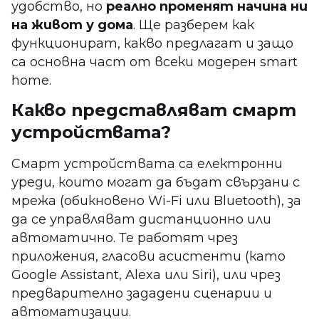
удобство, но
реално променят начина ни
на живот у дома
. Ще разберем как
функционират, какво предлагат и защо
са основна част от всеки модерен smart
home.
Какво представляват смарт
устройствата?
Смарт устройствата са електронни
уреди, които могат да бъдат свързани с
мрежа (обикновено Wi-Fi или Bluetooth), за
да се управляват дистанционно или
автоматично. Те работят чрез
приложения, гласови асистенти (като
Google Assistant, Alexa или Siri), или чрез
предварително зададени сценарии и
автоматизации.