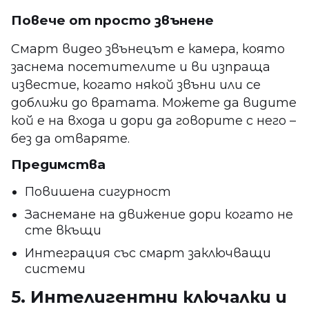
Повече от просто звънене
Смарт видео звънецът е камера, която
заснема посетителите и ви изпраща
известие, когато някой звъни или се
доближи до вратата. Можете да видите
кой е на входа и дори да говорите с него –
без да отваряте.
Предимства
Повишена сигурност
Заснемане на движение дори когато не
сте вкъщи
Интеграция със смарт заключващи
системи
5. Интелигентни ключалки и