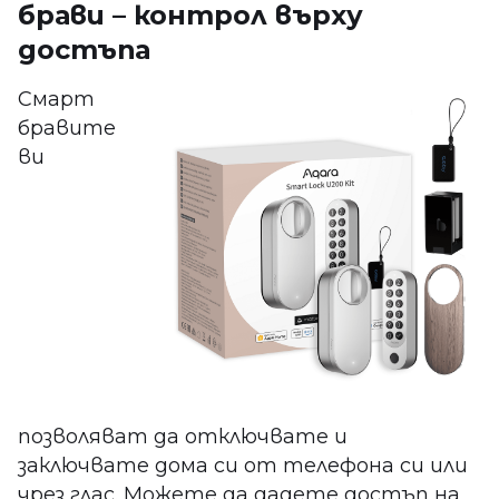
брави – контрол върху
достъпа
Смарт
бравите
ви
позволяват да отключвате и
заключвате дома си от телефона си или
чрез глас. Можете да дадете достъп на