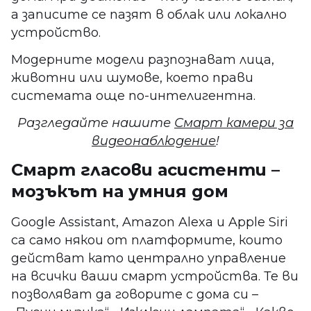
а записите се пазят в облак или локално
устройство.
Модерните модели разпознават лица,
животни или шумове, което прави
системата още по-интелигентна.
Разгледайте нашите
Смарт камери за
видеонаблюдение
!
Смарт гласови асистенти –
мозъкът на умния дом
Google Assistant, Amazon Alexa и Apple Siri
са само някои от платформите, които
действат като централно управление
на всички ваши смарт устройства. Те ви
позволяват да говорите с дома си –