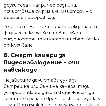
други хора – например роднини,
почистваща фирма или майстори – с
временен цифров код.
Тези системи елиминират нуждата от
физически ключове и повишават
сигурността, тъй като записват всяко
отключване.
6. Смарт камери за
видеонаблюдение – очи
навсякъде
Независимо дали става дума за
вътрешна или външна камера, тези
устройства ви дават възможност да
следите в реално време какво се случва у
дома. При движение – получавате сигнал,