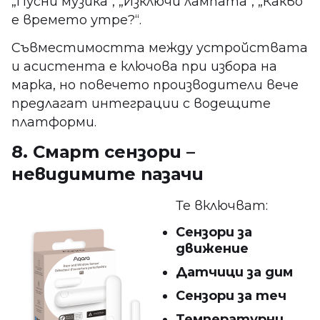
„Пусни музика“, „Изключи лампата“, „Какво
е времето утре?“.
Съвместимостта между устройствата
и асистента е ключова при избора на
марка, но повечето производители вече
предлагат интеграции с водещите
платформи.
8. Смарт сензори –
невидимите пазачи
Те включват:
Сензори за
движение
Датчици за дим
Сензори за теч
Температурни