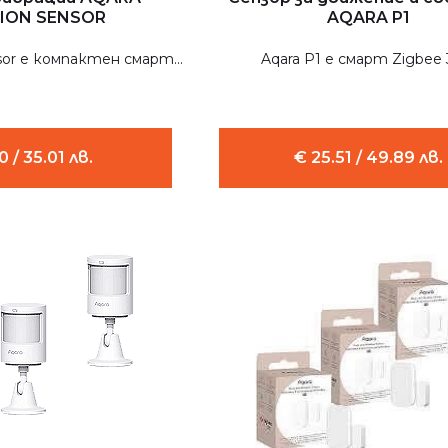
TION SENSOR
AQARA P1
nsor е компактен смарт...
Aqara P1 е смарт Zigbee 3.
0 / 35.01 лв.
€ 25.51 / 49.89 лв.