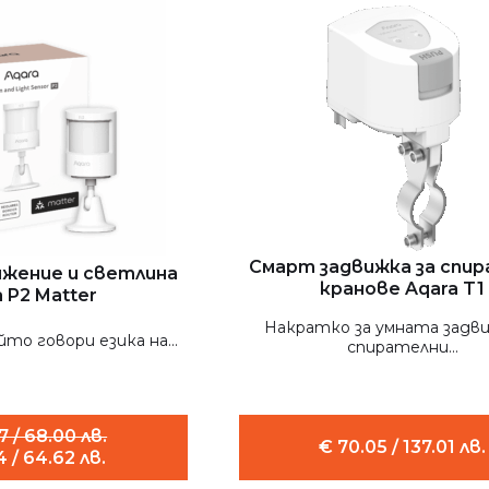
Смарт задвижка за спи
ижение и светлина
кранове Aqara T1
 P2 Matter
Накратко за умната задви
йто говори езика на...
спирателни...
7 / 68.00 лв.
€ 70.05 / 137.01 лв.
 / 64.62 лв.