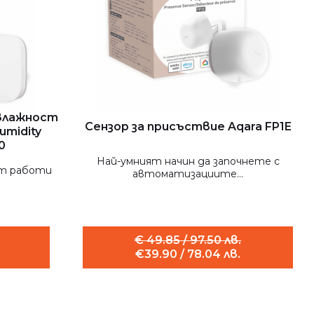
 влажност
Сензор за присъствие Aqara FP1E
umidity
0
Най-умният начин да започнете с
ът работи
автоматизациите...
€ 49.85 / 97.50 лв.
€39.90 / 78.04 лв.