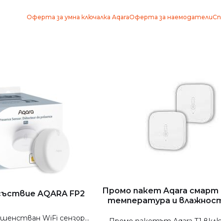
Оферта за умна ключалка Aqara
Оферта за наемодатели
Сп
Промо пакет Aqara смарт 
исъствие AQARA FP2
температура и влажност 
ршенстван WiFi сензор...