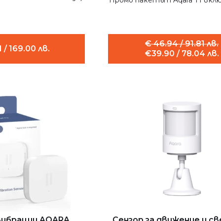
Промо пакетът Aqara T1 включ
€ 46.94 / 91.81 лв.
 / 169.00 лв.
€39.90 / 78.04 лв.
 вибрации AQARA
Сензор за движение и с