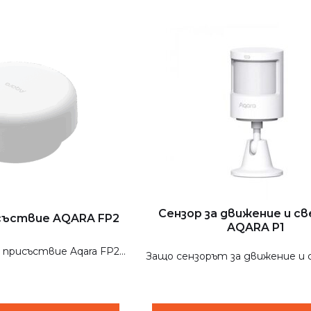
Сензор за движение и с
исъствие AQARA FP2
AQARA P1
присъствие Aqara FP2...
Защо сензорът за движение и с