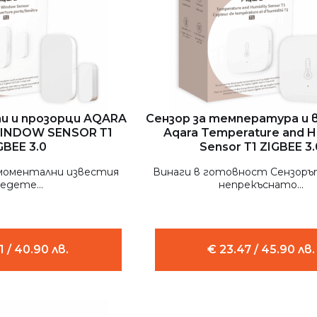
ти и прозорци AQARA
Сензор за температура и
INDOW SENSOR Т1
Aqara Temperature and H
GBEE 3.0
Sensor Т1 ZIGBEE 3.
моментални известия
Винаги в готовност Сензор
едете...
непрекъснато...
1 / 40.90 лв.
€ 23.47 / 45.90 лв.