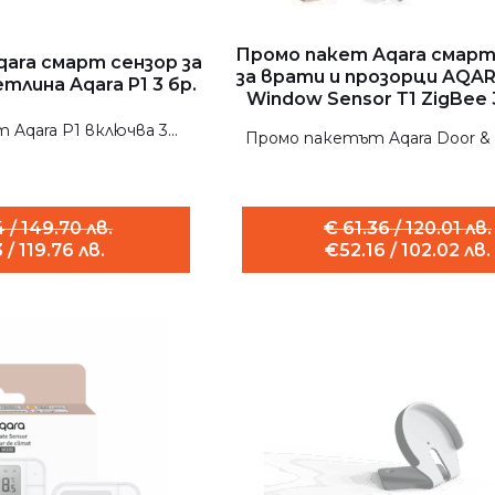
Промо пакет Aqara смарт
ara смарт сензор за
за врати и прозорци AQAR
тлина Aqara P1 3 бр.
Window Sensor Т1 ZigBee 3
Aqara P1 включва 3...
Промо пакетът Aqara Door & 
 / 149.70 лв.
€ 61.36 / 120.01 лв.
 / 119.76 лв.
€52.16 / 102.02 лв.