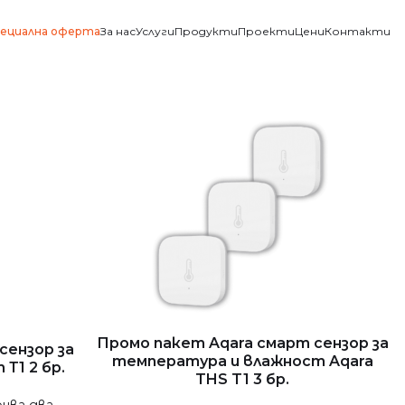
ециална оферта
За нас
Услуги
Продукти
Проекти
Цени
Контакти
Промо пакет Aqara смарт сензор за
сензор за
температура и влажност Aqara
Т1 2 бр.
THS T1 3 бр.