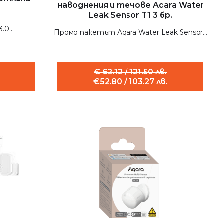
наводнения и течове Aqara Water
Leak Sensor T1 3 бр.
0...
Промо пакетът Aqara Water Leak Sensor...
€ 62.12 / 121.50 лв.
€52.80 / 103.27 лв.