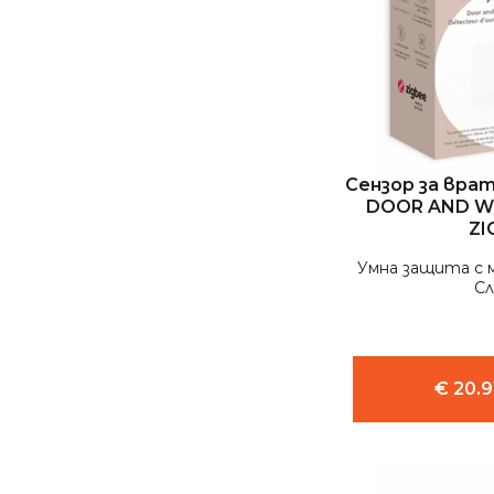
Сензор за вра
DOOR AND W
ZI
Умна защита с 
Сл
€ 20.9