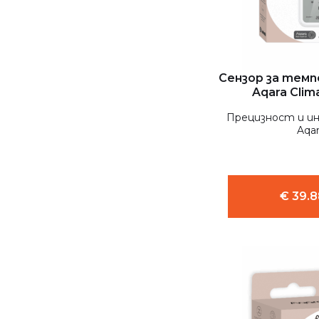
Сензор за тем
Aqara Clim
Прецизност и и
Aqar
€ 39.8