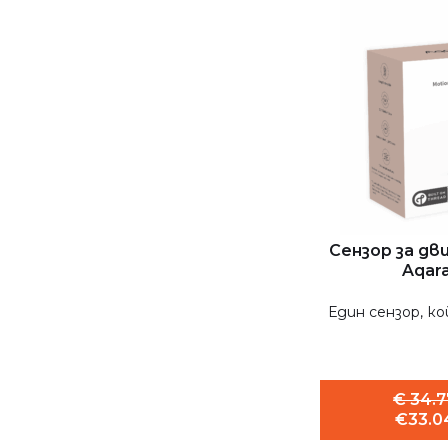
Сензор за дв
Aqara
Един сензор, ко
€ 34.7
€33.04