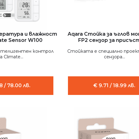
пература и влажност
Aqara Стойка за ъглов м
ate Sensor W100
FP2 сензор за присъс
нтелигентен контрол
Стойката е специално проек
a Climate...
сензора...
8 / 78.00 лв.
€ 9.71 / 18.99 лв.