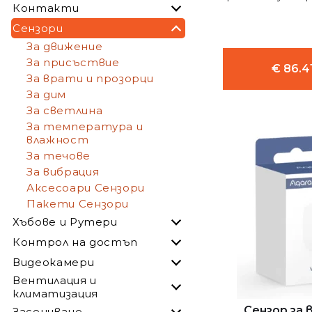
Контакти
Сензори
За движение
За присъствие
€ 86.41
За врати и прозорци
За дим
За светлина
За температура и
влажност
За течове
За вибрация
Аксесоари Сензори
Пакети Сензори
Хъбове и Рутери
Контрол на достъп
Видеокамери
Вентилация и
климатизация
Сензор за
Засенчване