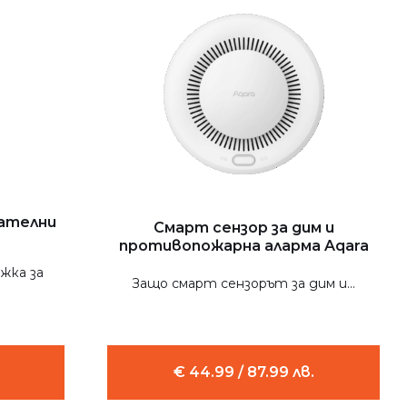
рателни
Смарт сензор за дим и
противопожарна аларма Aqara
жка за
Защо смарт сензорът за дим и...
€ 44.99 / 87.99 лв.