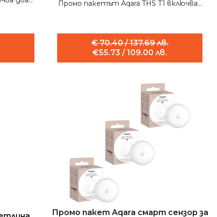
ва два...
Промо пакетът Aqara THS T1 включва...
€ 70.40 / 137.69 лв.
€55.73 / 109.00 лв.
Промо пакет Aqara смарт сензор за
ветлина