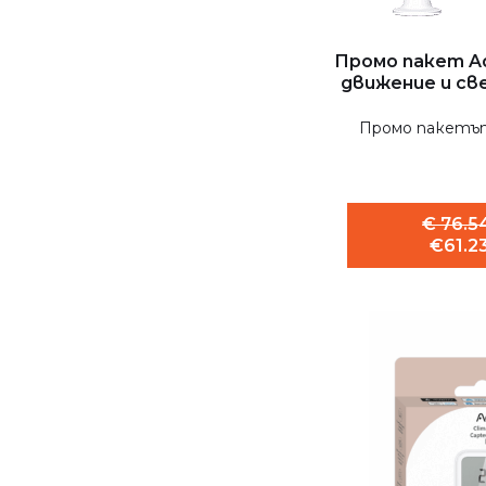
Промо пакет Aq
движение и све
Промо пакетът 
€ 76.54
€61.23