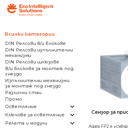
Всички категории
DIN Релсови в/и блокове
DIN Релсови изпълнителни
механизми
DIN Релсови шлюзове
В/и блокове за монтаж под
гнездо
Изпълнителни механизми
за монтаж под гнездо
Различни стаи
Промо
Осветление
Сензор за пр
Ключове за осветление
Релета и модули
Aqara FP2 е усъвъ