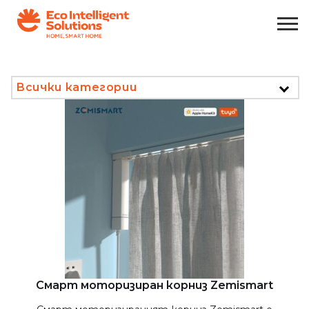
Всички категории
Смарт моторизиран корниз Zemismart