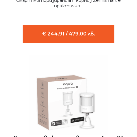
Смарт моторизираният корниз Zemismart е
практично...
€ 244.91 / 479.00 лв.