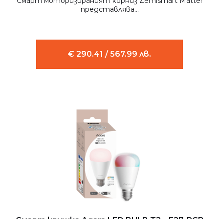
Смарт моторизираният корниз Zemismart Matter
представлява...
€ 290.41 / 567.99 лв.