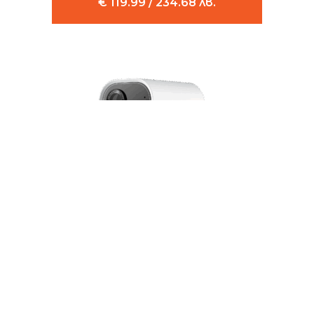
€ 119.99 / 234.68 лв.
Външна камера-хъб Aqara G5 Pro – PoE
Защо външната камера-хъб Aqara G5 Pro...