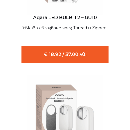
Aqara LED BULB T2 – GU10
Гъвкаво свързване чрез Thread и Zigbee...
€ 18.92 / 37.00 лв.