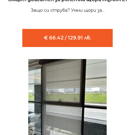
Защо си струва? Умни щори за...
€ 66.42 / 129.91 лв.